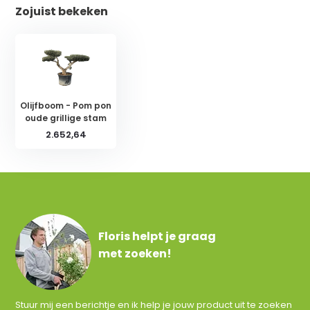
Zojuist bekeken
Olijfboom - Pom pon
oude grillige stam
2.652,64
Floris helpt je graag
met zoeken!
Stuur mij een berichtje en ik help je jouw product uit te zoeken