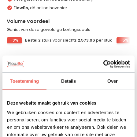
FlowBo,
dé online hovenier
Volume voordeel
Geniet van deze geweldige kortingsdeals
-3%
Bestel
2
stuks voor slechts
2.573,06
per stuk
-5%
Productomschrijving
Toestemming
Details
Over
Specificaties
Deze website maakt gebruik van cookies
Reviews
We gebruiken cookies om content en advertenties te
personaliseren, om functies voor social media te bieden
en om ons websiteverkeer te analyseren. Ook delen we
Delen
informatie over uw gebruik van onze site met onze