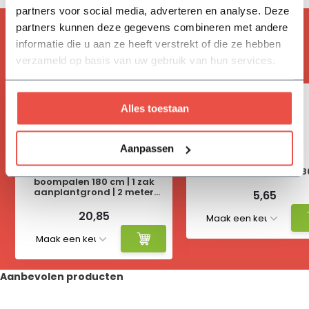
partners voor social media, adverteren en analyse. Deze
partners kunnen deze gegevens combineren met andere
ACCESSOIRES
informatie die u aan ze heeft verstrekt of die ze hebben
Handig om mee te bestellen
verzameld op basis van uw gebruik van hun services.
Alles toestaan
Aanpassen
Aanplantpakket per boom: 2
Boompaal per stuk | 1
boompalen 180 cm | 1 zak
aanplantgrond | 2 meter
5,65
boombevestigingsband | 2
krammen
20,85
Aanbevolen producten