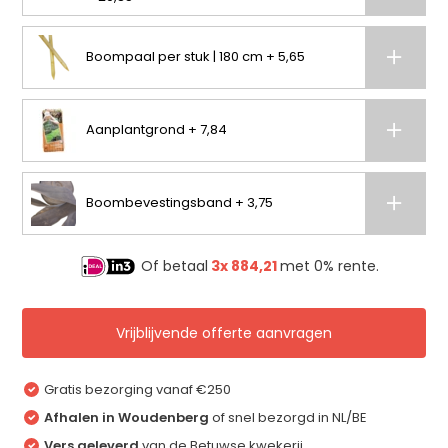
Boompaal per stuk | 180 cm + 5,65
Aanplantgrond + 7,84
Boombevestingsband + 3,75
Of betaal
3x
884,21
met 0% rente.
Vrijblijvende offerte aanvragen
Gratis bezorging vanaf €250
Afhalen in Woudenberg
of snel bezorgd in NL/BE
Vers geleverd
van de Betuwse kwekerij